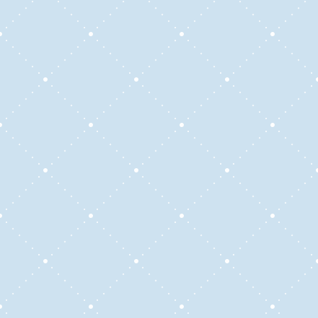
E-nglish Conversa
está liderado por
Martín
Leiva
, Licenciado en Inglés con amplia
experiencia en la enseñanza de este idioma.
Estamos comprometido a ayudarte a alcanzar
tus metas lingüísticas, sin importar tu nivel o
especialización.