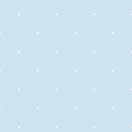
En
E-nglish Conversa
, mi misión es brindar una
enseñanza del idioma inglés que sea
accesible, flexible y personalizada. Nos
enfocamos en preparar a nuestros alumnos
para que logren fluidez y confianza en
situaciones de la vida real, adaptándonos a
sus objetivos específicos, ya sea para uso
general o para propósitos específicos (ESP)
en áreas como negocios, tecnología,
medicina, entre otros.