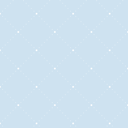
Los certificados con reconocimiento y aval
de la Cámara Argentina tienen un costo
adicional, independiente del certificado de
participación gratuito otorgado por
ENGLISH CONVERSA.
Los cursos asincrónicos funcionan con
suscripción mensual
, con un costo fijo por
mes.
Podés sumar clases de consulta o
prácticas de speaking de manera opcional,
que se abonan aparte.