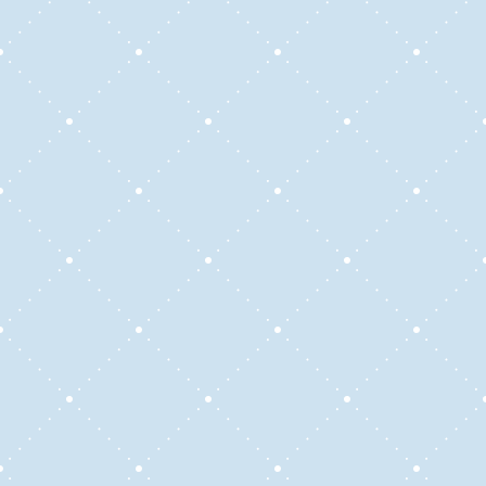
Cursos flexibles y personalizados adaptados
a tus necesidades y horarios. Accedé a
materiales interactivos, clases asincrónicas o
encuentros en vivo con docentes certificados.
Potenciá tu aprendizaje y obtené
certificaciones con reconocimiento nacional
e internacional.
Cursos disponibles:
Inglés General (Todos los niveles)
Inglés Conversacional Intensivo
Inglés Técnico para profesionales de la
salud.