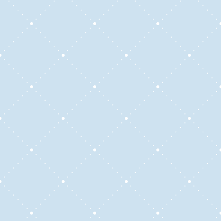
Información importante sobre aranceles y
certificación
El costo de los cursos varía según el nivel y
la especificidad de los contenidos.