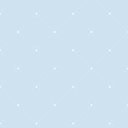
El programa está diseñado para jóvenes y
adultos que buscan aprender inglés de
manera flexible y personalizada, ya sea que
sean principiantes o que deseen perfeccionar
sus habilidades. También se ofrece enseñanza
de inglés con fines específicos (ESP) adaptada