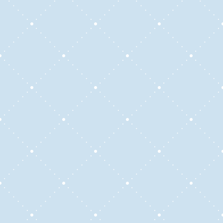
aprendizaje y necesidades.
Calidad:
Clases impartidas por
profesionales con experiencia y dedicación.
Accesibilidad:
Ofrecemos un entorno de
aprendizaje accesible, inclusivo y práctico
para todos.
Crecimiento Personal:
Fomentamos el
desarrollo integral de nuestros estudiantes,
no solo en el idioma, sino también en
habilidades interpersonales y profesionales.